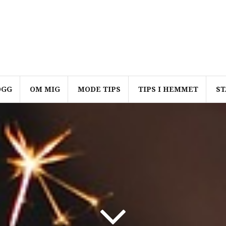
OGG
OM MIG
MODE TIPS
TIPS I HEMMET
ST