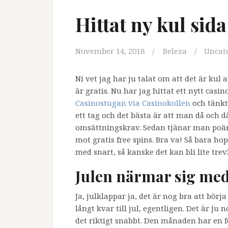
Hittat ny kul sida
November 14, 2018
Beleza
Uncat
Ni vet jag har ju talat om att det är kul 
är gratis. Nu har jag hittat ett nytt casin
Casinostugan via Casinokollen
och tänkte
ett tag och det bästa är att man då och då
omsättningskrav. Sedan tjänar man poä
mot gratis free spins. Bra va! Så bara hop
med snart, så kanske det kan bli lite trevl
Julen närmar sig me
Ja, julklappar ja, det är nog bra att börj
långt kvar till jul, egentligen. Det är 
det riktigt snabbt. Den månaden har en 