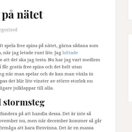
 på nätet
egorized
att spela free spins på nätet, gärna sådana som
o, när jag letade runt lite. Jag
hittade
 att det ska jag testa. Nu har jag vart medlem
 får gratis free spins och det helt utan
ng när man spelar och de kan man växla in
pas det blir lite vinster av större storlek nu
igare julklappar till alla.
d stormsteg
a fundera på att handla dessa. Det är inte så
ju november nu, men när december kommer så går
förmåga att bara försvinna. Det är en massa