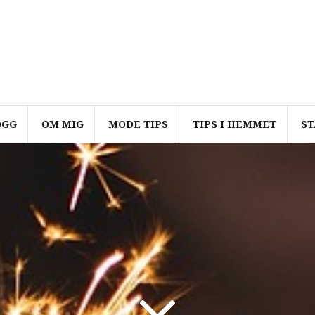
OGG
OM MIG
MODE TIPS
TIPS I HEMMET
ST