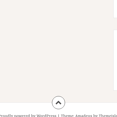
Proudly powered by WordPress
|
Theme:
Amadeus
by Themeisle