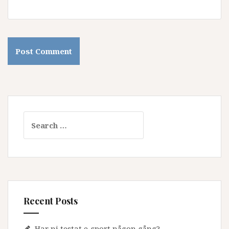
Search
for:
Recent Posts
Har ni testat e-sport någon gång?